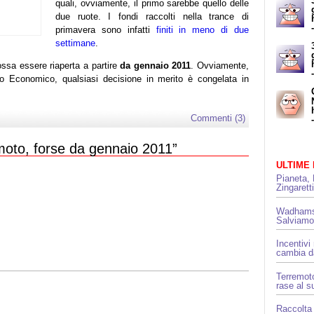
quali, ovviamente, il primo sarebbe quello delle
due ruote. I fondi raccolti nella trance di
primavera sono infatti
finiti in meno di due
settimane
.
ossa essere riaperta a partire
da gennaio 2011
. Ovviamente,
po Economico, qualsiasi decisione in merito è congelata in
Commenti (3)
 moto, forse da gennaio 2011”
ULTIME
Pianeta, 
Zingarett
Wadhams 
Salviamo
Incentivi
cambia da
Terremoto
rase al s
Raccolta 