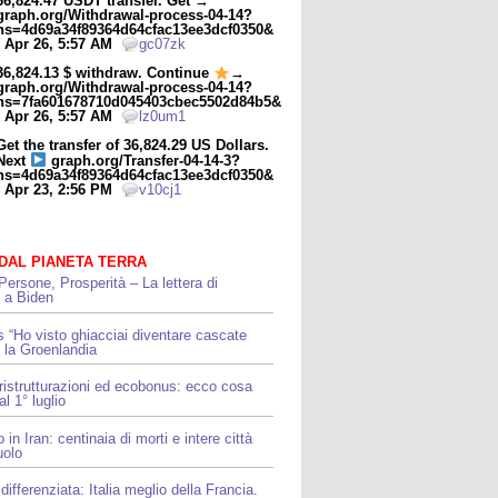
36,824.47 USDT transfer. Get →
graph.org/Withdrawal-process-04-14?
hs=4d69a34f89364d64cfac13ee3dcf0350&
- Apr 26, 5:57 AM
gc07zk
36,824.13 $ withdraw. Continue
→
graph.org/Withdrawal-process-04-14?
hs=7fa601678710d045403cbec5502d84b5&
- Apr 26, 5:57 AM
lz0um1
Get the transfer of 36,824.29 US Dollars.
Next
graph.org/Transfer-04-14-3?
hs=4d69a34f89364d64cfac13ee3dcf0350&
- Apr 23, 2:56 PM
v10cj1
 DAL PIANETA TERRA
Persone, Prosperità – La lettera di
i a Biden
“Ho visto ghiacciai diventare cascate
 la Groenlandia
 ristrutturazioni ed ecobonus: ecco cosa
l 1° luglio
 in Iran: centinaia di morti e intere città
uolo
differenziata: Italia meglio della Francia.