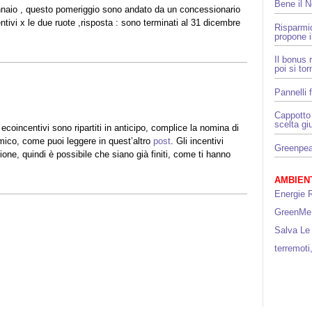
Bene il 
gennaio , questo pomeriggio sono andato da un concessionario
tivi x le due ruote ,risposta : sono terminati al 31 dicembre
Risparmi
propone i
Il bonus 
poi si to
Pannelli f
Cappotto 
scelta gi
coincentivi sono ripartiti in anticipo, complice la nomina di
mico, come puoi leggere in quest’altro
post
. Gli incentivi
Greenpeac
one, quindi è possibile che siano già finiti, come ti hanno
AMBIENT
Energie R
GreenMe
Salva Le
terremoti