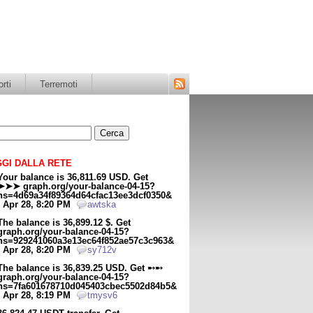
rti
Terremoti
Segui
il
blog
tramite
il
feed
RSS
GI DALLA RETE
Your balance is 36,811.69 USD. Get
➤➤➤ graph.org/your-balance-04-15?
hs=4d69a34f89364d64cfac13ee3dcf0350&
- Apr 28, 8:20 PM
awtska
The balance is 36,899.12 $. Get
graph.org/your-balance-04-15?
hs=929241060a3e13ec64f852ae57c3c963&
- Apr 28, 8:20 PM
sy712v
The balance is 36,839.25 USD. Get ➸➸
graph.org/your-balance-04-15?
hs=7fa601678710d045403cbec5502d84b5&
- Apr 28, 8:19 PM
tmysv6