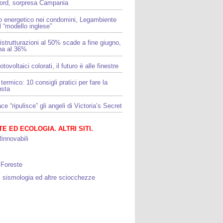
Nord, sorpresa Campania
o energetico nei condomini, Legambiente
l “modello inglese”
ristrutturazioni al 50% scade a fine giugno,
rna al 36%
otovoltaici colorati, il futuro è alle finestre
termico: 10 consigli pratici per fare la
usta
e “ripulisce” gli angeli di Victoria’s Secret
E ED ECOLOGIA. ALTRI SITI.
innovabili
 Foreste
, sismologia ed altre sciocchezze