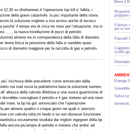
Bene il 
12,30 su direttanews.it l’operazione top kill e’ fallita, i
Risparmi
propone i
luzione della grave catastrofe, la piu’ importante della storia
previsti,la soluzione migliore a mio avviso anche di tecnico
Il bonus 
a poiche’ il tempo era di circa tre mesi per l’attuazione, ma in
poi si to
esi……. la nuova trivellazione di pozzi di petrolio
plurime) almeno tre in corrispondenza della falla di diametro
Pannelli f
r teoria fisica la pressione della falla si sarebbe quasi
Cappotto 
occo di diametro maggiore per la raccolta di gas e petrolio.
scelta gi
Greenpeac
AMBIENT
Energie R
piu’ rischiosa delle precedenti come annunciato dalla
tatto via mail ossia la piattaforma base,la soluzione numero
GreenMe
all’ altezza della valvola difettosa e una nuova guarnizione di
Salva Le
 dovrebbe convogliare il petrolio e il gas metano ad una nave
 del mare, la bp ha gia’ annunciato che l’operazione
terremoti
a per almeno quattro o cinque giorni nei quali e’ previsto
zione con valvola rotta,mi hiedo e se non dovesse funzionare
antistica sicuramente studiata dai migliori ingegneri della bp
alla ancora piu’ampia di petrolio e metano che andra’ ad