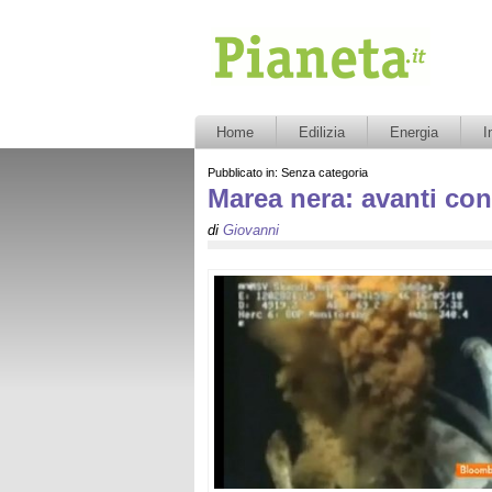
Pianeta.it
Home
Edilizia
Energia
I
Pubblicato in: Senza categoria
Marea nera: avanti con
di
Giovanni