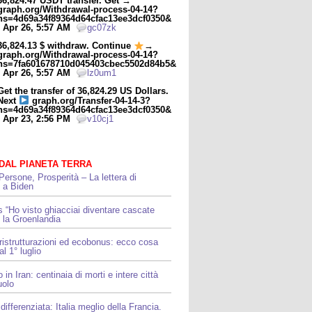
36,824.47 USDT transfer. Get →
graph.org/Withdrawal-process-04-14?
hs=4d69a34f89364d64cfac13ee3dcf0350&
- Apr 26, 5:57 AM
gc07zk
36,824.13 $ withdraw. Continue
→
graph.org/Withdrawal-process-04-14?
hs=7fa601678710d045403cbec5502d84b5&
- Apr 26, 5:57 AM
lz0um1
Get the transfer of 36,824.29 US Dollars.
Next
graph.org/Transfer-04-14-3?
hs=4d69a34f89364d64cfac13ee3dcf0350&
- Apr 23, 2:56 PM
v10cj1
 DAL PIANETA TERRA
Persone, Prosperità – La lettera di
i a Biden
“Ho visto ghiacciai diventare cascate
 la Groenlandia
 ristrutturazioni ed ecobonus: ecco cosa
l 1° luglio
 in Iran: centinaia di morti e intere città
uolo
differenziata: Italia meglio della Francia.