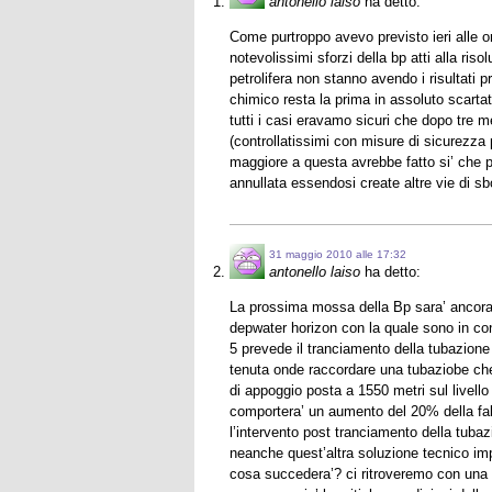
antonello laiso
ha detto:
Come purtroppo avevo previsto ieri alle ore 
notevolissimi sforzi della bp atti alla riso
petrolifera non stanno avendo i risultati 
chimico resta la prima in assoluto scartat
tutti i casi eravamo sicuri che dopo tre m
(controllatissimi con misure di sicurezza 
maggiore a questa avrebbe fatto si’ che pe
annullata essendosi create altre vie di sb
31 maggio 2010 alle 17:32
antonello laiso
ha detto:
La prossima mossa della Bp sara’ ancora 
depwater horizon con la quale sono in con
5 prevede il tranciamento della tubazione 
tenuta onde raccordare una tubaziobe che
di appoggio posta a 1550 metri sul livello
comportera’ un aumento del 20% della fall
l’intervento post tranciamento della tuba
neanche quest’altra soluzione tecnico impi
cosa succedera’? ci ritroveremo con una f