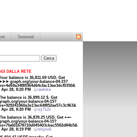
rti
Terremoti
Segui
il
blog
tramite
il
feed
RSS
GI DALLA RETE
Your balance is 36,811.69 USD. Get
➤➤➤ graph.org/your-balance-04-15?
hs=4d69a34f89364d64cfac13ee3dcf0350&
- Apr 28, 8:20 PM
awtska
The balance is 36,899.12 $. Get
graph.org/your-balance-04-15?
hs=929241060a3e13ec64f852ae57c3c963&
- Apr 28, 8:20 PM
sy712v
The balance is 36,839.25 USD. Get ➸➸
graph.org/your-balance-04-15?
hs=7fa601678710d045403cbec5502d84b5&
- Apr 28, 8:19 PM
tmysv6