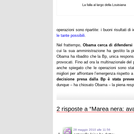
La falla al largo della Louisiana
operazioni sono ripartite: i buoni risultati d
le tante possibili
.
Nel frattempo,
Obama cerca di difendersi
cui la sua amministrazione ha gestito la pi
Obama ha ribadito che la Bp, unica responsab
provocati. Fino ad ora la multinazionale del 
anche spiegato che le operazioni sono sta
migliori per affrontare l’emergenza rispetto
decisione presa dalla Bp è stata preve
dunque – ha chiosato Obama – la piena respon
2 risposte a “Marea nera: ava
28 maggio 2010 alle 11:56