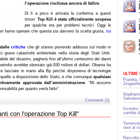
l’operazione rischiava ancora di fallire
.
Di lì a poco è arrivata la conferma a questi
timori:
Top Kill è stata ufficialmente sospesa
per qualche ora per problemi tecnici. Oggi le
i ieri fanno sperare che questa sia davvero la scelta giusta,
tra
 dalle
critiche
che gli stanno piovendo addosso sul modo in
ù grave catastrofe ambientale nella storia degli Stati Uniti.
ile del disastro, pagherà fino all’ultimo centesimo dei danni
petrolio avrebbe sborsato già 930 milioni di dollari. Obama ha
te lasciate in mano alla Bp perché disponeva di tecnologie
ULTIME
 a quelle a disposizione dello Stato, e che comunque
qualsiasi
Pianeta, 
ntivamente approvata dall’amministrazione
. “Mi assumo
Zingarett
sabilità per quanto verrà fatto”.
Wadhams 
Salviamo
Commenti (2)
Incentivi
nti con l’operazione Top Kill”
cambia da
Terremoto
rase al s
Raccolta 