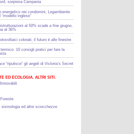
Nord, sorpresa Campania
o energetico nei condomini, Legambiente
l “modello inglese”
ristrutturazioni al 50% scade a fine giugno,
rna al 36%
otovoltaici colorati, il futuro è alle finestre
termico: 10 consigli pratici per fare la
usta
e “ripulisce” gli angeli di Victoria’s Secret
E ED ECOLOGIA. ALTRI SITI.
innovabili
 Foreste
, sismologia ed altre sciocchezze