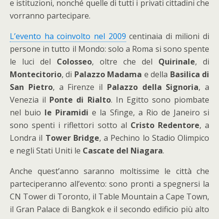
e istituzioni, nonché quelle di tutti i privati cittadini che
vorranno partecipare.
L’evento ha coinvolto nel 2009
centinaia di milioni di
persone in tutto il Mondo: solo a Roma si sono spente
le luci del
Colosseo
, oltre che del
Quirinale
, di
Montecitorio
, di
Palazzo Madama
e della
Basilica di
San Pietro
, a Firenze il
Palazzo della Signoria
, a
Venezia il
Ponte di Rialto
. In Egitto sono piombate
nel buio
le Piramidi
e la Sfinge, a Rio de Janeiro si
sono spenti i riflettori sotto al
Cristo Redentore
, a
Londra il
Tower Bridge
, a Pechino lo Stadio Olimpico
e negli Stati Uniti le
Cascate del Niagara
.
Anche quest’anno saranno moltissime le città che
parteciperanno all’evento:
sono pronti a spegnersi la
CN Tower di
Toronto
, il Table Mountain a
Cape Town
,
il Gran Palace di
Bangkok
e il secondo edificio più alto