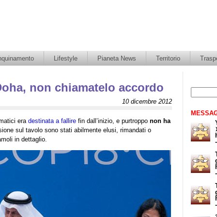
nquinamento
Lifestyle
Pianeta News
Territorio
Traspo
Doha, non chiamatelo accordo
10 dicembre 2012
MESSAG
matici era
destinata a fallire
fin dall’inizio, e purtroppo
non ha
sione sul tavolo sono stati abilmente elusi, rimandati o
oli in dettaglio.