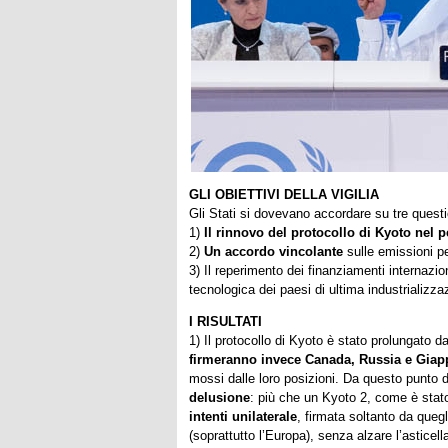
GLI OBIETTIVI DELLA VIGILIA
Gli Stati si dovevano accordare su tre questi
1)
Il rinnovo del protocollo di Kyoto nel 
2)
Un accordo vincolante
sulle emissioni per
3) Il reperimento dei finanziamenti internazio
tecnologica dei paesi di ultima industrializza
I RISULTATI
1) Il protocollo di Kyoto è stato prolungato
firmeranno invece Canada, Russia e Gia
mossi dalle loro posizioni. Da questo punto d
delusione
: più che un Kyoto 2, come è stato
intenti unilaterale
, firmata soltanto da quegl
(soprattutto l’Europa), senza alzare l’asticel