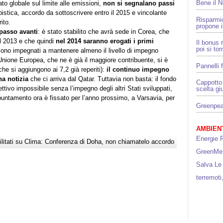
Bene il 
ato globale sul limite alle emissioni,
non si segnalano passi
istica, accordo da sottoscrivere entro il 2015 e vincolante
Risparmi
ito.
propone i
passo avanti
: è stato stabilito che avrà sede in Corea, che
el 2013 e che quindi
nel 2014 saranno erogati i primi
Il bonus 
poi si to
i sono impegnati a mantenere almeno il livello di impegno
Unione Europea, che ne è già il maggiore contribuente, si è
Pannelli f
(che si aggiungono ai 7,2 già reperiti):
il continuo impegno
na notizia
che ci arriva dal Qatar. Tuttavia non basta: il fondo
Cappotto 
ettivo impossibile senza l’impegno degli altri Stati sviluppati,
scelta gi
puntamento ora è fissato per l’anno prossimo, a Varsavia, per
Greenpeac
AMBIENT
Energie R
itati
su Clima: Conferenza di Doha, non chiamatelo accordo
GreenMe
Salva Le
terremoti