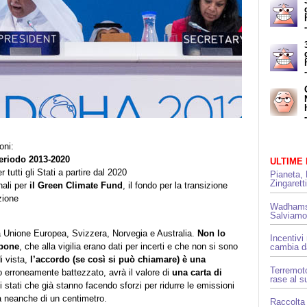
oni:
periodo 2013-2020
ULTIME
 tutti gli Stati a partire dal 2020
Pianeta, 
Zingarett
nali per
il Green Climate Fund
, il fondo per la transizione
zione
Wadhams 
Salviamo
 da Unione Europea, Svizzera, Norvegia e Australia.
Non lo
Incentivi
ppone
, che alla vigilia erano dati per incerti e che non si sono
cambia da
i vista,
l’accordo (se così si può chiamare) è una
Terremoto
 erroneamente battezzato, avrà il valore di
una carta di
rase al s
i stati che già stanno facendo sforzi per ridurre le emissioni
la neanche di un centimetro.
Raccolta 