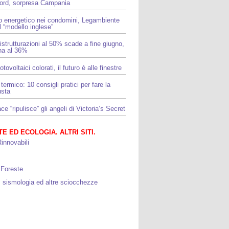
Nord, sorpresa Campania
o energetico nei condomini, Legambiente
l “modello inglese”
ristrutturazioni al 50% scade a fine giugno,
rna al 36%
otovoltaici colorati, il futuro è alle finestre
termico: 10 consigli pratici per fare la
usta
e “ripulisce” gli angeli di Victoria’s Secret
E ED ECOLOGIA. ALTRI SITI.
innovabili
 Foreste
, sismologia ed altre sciocchezze