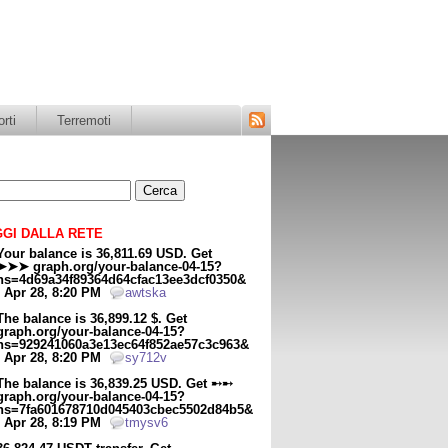
rti
Terremoti
Segui
il
blog
tramite
il
feed
RSS
GI DALLA RETE
Your balance is 36,811.69 USD. Get
➤➤➤ graph.org/your-balance-04-15?
hs=4d69a34f89364d64cfac13ee3dcf0350&
- Apr 28, 8:20 PM
awtska
The balance is 36,899.12 $. Get
graph.org/your-balance-04-15?
hs=929241060a3e13ec64f852ae57c3c963&
- Apr 28, 8:20 PM
sy712v
The balance is 36,839.25 USD. Get ➸➸
graph.org/your-balance-04-15?
hs=7fa601678710d045403cbec5502d84b5&
- Apr 28, 8:19 PM
tmysv6