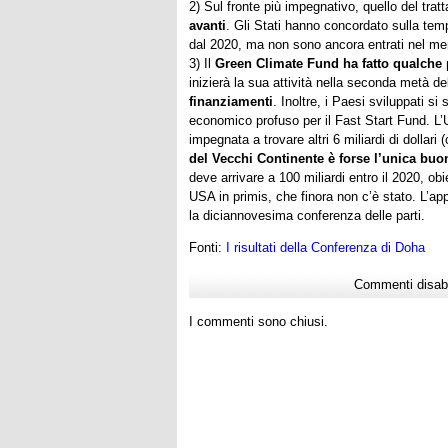
2) Sul fronte più impegnativo, quello del tratt
avanti
. Gli Stati hanno concordato sulla temp
dal 2020, ma non sono ancora entrati nel mer
3) Il
Green Climate Fund ha fatto qualche 
inizierà la sua attività nella seconda metà d
finanziamenti
. Inoltre, i Paesi sviluppati s
economico profuso per il Fast Start Fund. L’
impegnata a trovare altri 6 miliardi di dollari 
del Vecchi Continente è forse l’unica buo
deve arrivare a 100 miliardi entro il 2020, obi
USA in primis, che finora non c’è stato. L’ap
la diciannovesima conferenza delle parti.
Fonti:
I risultati della Conferenza di Doha
Commenti disabil
I commenti sono chiusi.