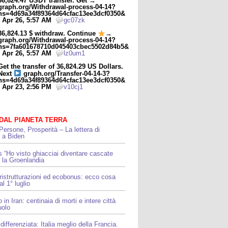
36,824.47 USDT transfer. Get →
graph.org/Withdrawal-process-04-14?
hs=4d69a34f89364d64cfac13ee3dcf0350&
- Apr 26, 5:57 AM
gc07zk
36,824.13 $ withdraw. Continue
→
graph.org/Withdrawal-process-04-14?
hs=7fa601678710d045403cbec5502d84b5&
- Apr 26, 5:57 AM
lz0um1
Get the transfer of 36,824.29 US Dollars.
Next
graph.org/Transfer-04-14-3?
hs=4d69a34f89364d64cfac13ee3dcf0350&
- Apr 23, 2:56 PM
v10cj1
 DAL PIANETA TERRA
Persone, Prosperità – La lettera di
i a Biden
“Ho visto ghiacciai diventare cascate
 la Groenlandia
 ristrutturazioni ed ecobonus: ecco cosa
l 1° luglio
 in Iran: centinaia di morti e intere città
uolo
differenziata: Italia meglio della Francia.