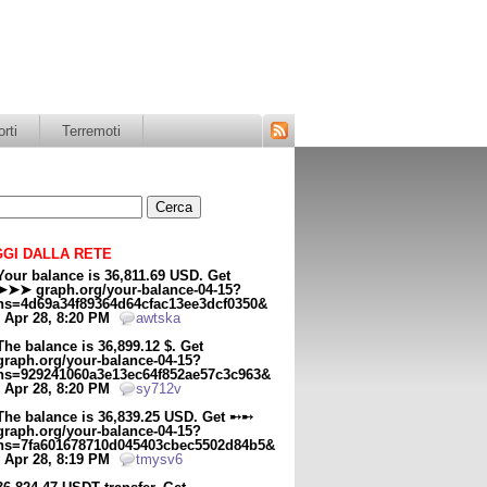
rti
Terremoti
Segui
il
blog
tramite
il
feed
RSS
GI DALLA RETE
Your balance is 36,811.69 USD. Get
➤➤➤ graph.org/your-balance-04-15?
hs=4d69a34f89364d64cfac13ee3dcf0350&
- Apr 28, 8:20 PM
awtska
The balance is 36,899.12 $. Get
graph.org/your-balance-04-15?
hs=929241060a3e13ec64f852ae57c3c963&
- Apr 28, 8:20 PM
sy712v
The balance is 36,839.25 USD. Get ➸➸
graph.org/your-balance-04-15?
hs=7fa601678710d045403cbec5502d84b5&
- Apr 28, 8:19 PM
tmysv6