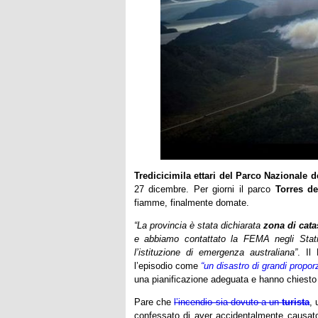
Tredicic
imila ettari del Parco Nazionale d
27 dicembre. Per giorni il parco
Torres d
fiamme, finalmente domate.
“La provincia è stata dichiarata
zona di cata
e abbiamo contattato la FEMA negli Stati 
l’istituzione di emergenza australiana”
. Il
l’episodio come
“un disastro di grandi proporz
una pianificazione adeguata e hanno chiesto il
Pare che
l’incendio sia dovuto a un
turista
, 
confessato di aver accidentalmente causato