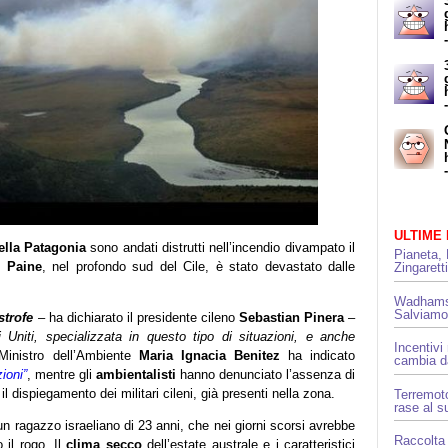
ULTIME
ella Patagonia
sono andati distrutti nell’incendio divampato il
Pianeta, 
e Paine
, nel profondo sud del Cile, è stato devastato dalle
Zingarett
Wadhams 
Salviamo
strofe
– ha dichiarato il presidente cileno
Sebastian Pinera
–
Uniti, specializzata in questo tipo di situazioni, e anche
Incentivi
 Ministro dell’Ambiente
Maria Ignacia Benitez
ha indicato
cambia da
ioni”
, mentre gli
ambientalisti
hanno denunciato l’assenza di
 dispiegamento dei militari cileni, già presenti nella zona.
Terremoto
rase al s
un ragazzo israeliano di 23 anni, che nei giorni scorsi avrebbe
Raccolta 
 il rogo. Il
clima secco
dell’estate australe e i caratteristici