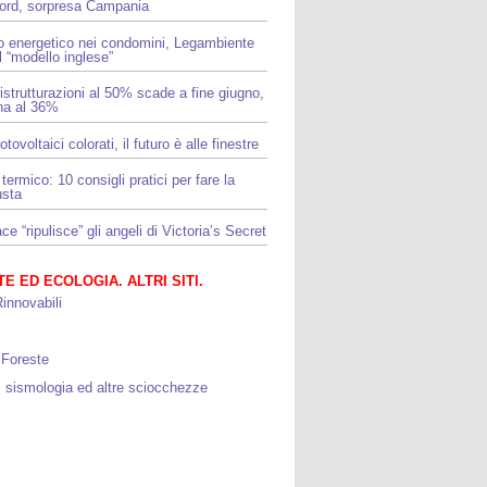
Nord, sorpresa Campania
o energetico nei condomini, Legambiente
l “modello inglese”
ristrutturazioni al 50% scade a fine giugno,
rna al 36%
otovoltaici colorati, il futuro è alle finestre
termico: 10 consigli pratici per fare la
usta
e “ripulisce” gli angeli di Victoria’s Secret
E ED ECOLOGIA. ALTRI SITI.
innovabili
 Foreste
, sismologia ed altre sciocchezze