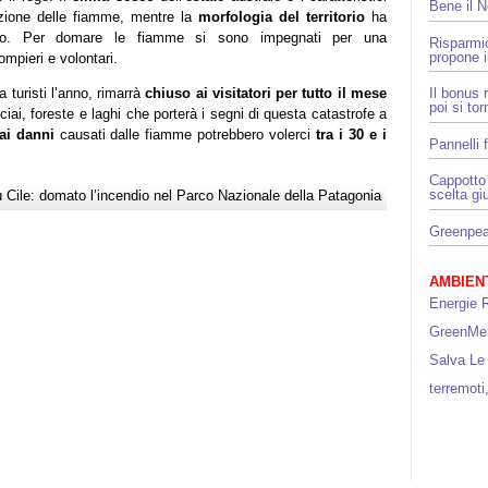
Bene il 
zione delle fiamme, mentre la
morfologia del territorio
ha
imento. Per domare le fiamme si sono impegnati per una
Risparmi
propone i
ompieri e volontari.
 turisti l’anno, rimarrà
chiuso ai visitatori per tutto il mese
Il bonus 
poi si to
iai, foreste e laghi che porterà i segni di questa catastrofe a
ai danni
causati dalle fiamme potrebbero volerci
tra i 30 e i
Pannelli f
Cappotto 
scelta gi
 Cile: domato l’incendio nel Parco Nazionale della Patagonia
Greenpeac
AMBIENT
Energie R
GreenMe
Salva Le
terremoti