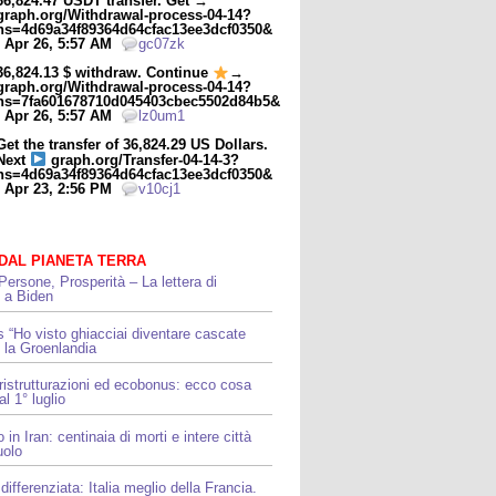
36,824.47 USDT transfer. Get →
graph.org/Withdrawal-process-04-14?
hs=4d69a34f89364d64cfac13ee3dcf0350&
- Apr 26, 5:57 AM
gc07zk
36,824.13 $ withdraw. Continue
→
graph.org/Withdrawal-process-04-14?
hs=7fa601678710d045403cbec5502d84b5&
- Apr 26, 5:57 AM
lz0um1
Get the transfer of 36,824.29 US Dollars.
Next
graph.org/Transfer-04-14-3?
hs=4d69a34f89364d64cfac13ee3dcf0350&
- Apr 23, 2:56 PM
v10cj1
 DAL PIANETA TERRA
Persone, Prosperità – La lettera di
i a Biden
“Ho visto ghiacciai diventare cascate
 la Groenlandia
 ristrutturazioni ed ecobonus: ecco cosa
l 1° luglio
 in Iran: centinaia di morti e intere città
uolo
differenziata: Italia meglio della Francia.